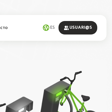
ES
USUARI@S
ACTO