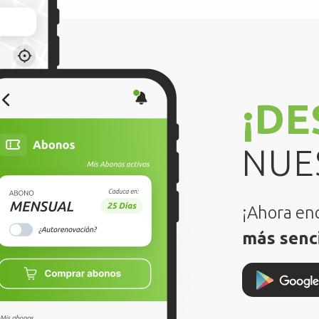
¡D
NUE
¡Ahora enc
más senci