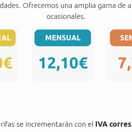
idades. Ofrecemos una amplia gama de a
ocasionales.
RAL
MENSUAL
SE
0€
12,10€
7
arifas se incrementarán con el
IVA corre