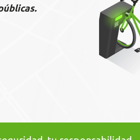
públicas.
nsabilidad
•
Comparte el 